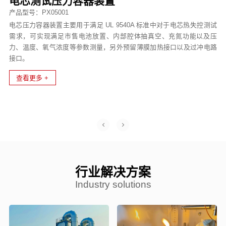
UL9540A锂电池燃烧性能测试系统
LSFT大尺度火烧测试系统
电芯测试压力容器装置
锥形量热仪
UL9540A锂电池燃烧性能测试系统
LSFT大尺度火烧测试系统
产品型号：PX08002
产品型号：PX08034
产品型号：PX05001
产品型号：PX07007
产品型号：PX08002
产品型号：PX08034
锂电池燃烧性能测试系统参照UL 9540A，根据氧消耗原理计算热释放速
LSFT大尺度火烧测试系统，是依据 UL95040A：2025、NFPA-855 G.11
电芯压力容器装置主要用于满足 UL 9540A 标准中对于电芯热失控测试
锥形量热仪是以耗氧量原理测量材料的热释放速率。所谓耗氧量原理就
锂电池燃烧性能测试系统参照UL 9540A，根据氧消耗原理计算热释放速
LSFT大尺度火烧测试系统，是依据 UL95040A：2025、NFPA-855 G.11
率。用于检测锂电池在热失控条件下的燃烧行为和燃烧性能，并测定热
附录、CSA TS-800等国际标准关于储能系统大规模火烧测试的要求，由
需求，可实现满足市售电池放置、内部腔体抽真空、充氮功能以及压
是：材料燃烧时消耗每一单位的氧气所释放的热量基本是相同的。当试
率。用于检测锂电池在热失控条件下的燃烧行为和燃烧性能，并测定热
附录、CSA TS-800等国际标准关于储能系统大规模火烧测试的要求，由
释放速率、热释放总量、烟密度等关键性数据
费尔曼安全科技公司自主设计、制造的整合系统化测试平台，通过模拟
力、温度、氧气浓度等参数测量，另外预留薄膜加热接口以及过冲电路
样暴露于锥形加热器的热源时，锥形量热仪可测量试样的热释放率，生
释放速率、热释放总量、烟密度等关键性数据
费尔曼安全科技公司自主设计、制造的整合系统化测试平台，通过模拟
真实火灾场景（如外部火源攻击或内部电池热失控），自动采集、分析
接口。
烟率，点火时间，氧气消耗状况，一氧化碳，二氧化碳生成及质量损失
真实火灾场景（如外部火源攻击或内部电池热失控），自动采集、分析
查看更多 +
查看更多 +
储能系统热失控情景下的各项参数，评估储能集装箱的防火阻燃能力、
率。
储能系统热失控情景下的各项参数，评估储能集装箱的防火阻燃能力、
查看更多 +
火势蔓延控制效果及结构稳定性，是一种针对电池储能系统（BESS）
火势蔓延控制效果及结构稳定性，是一种针对电池储能系统（BESS）
查看更多 +
安全性能的极端验证方法。
安全性能的极端验证方法。
查看更多 +
查看更多 +
行业解决方案
Industry solutions