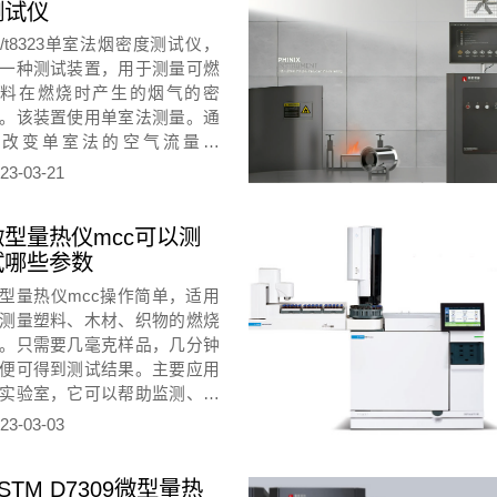
测试仪
域。
b/t8323单室法烟密度测试仪，
一种测试装置，用于测量可燃
材料在燃烧时产生的烟气的密
。该装置使用单室法测量。通
过改变单室法的空气流量调
），使测试产生烟雾的体积发
23-03-21
变化，从而测出不同温度下可
材料燃烧时产生的烟气体积变
微型量热仪mcc可以测
量，从而测定出可燃材料的烟
试哪些参数
度。
型量热仪mcc操作简单，适用
测量塑料、木材、织物的燃烧
。只需要几毫克样品，几分钟
便可得到测试结果。主要应用
实验室，它可以帮助监测、记
和报告测试样品的燃烧速率，
23-03-03
准确预测材料在熔融状态下的
度变化情况。这些测量数据将
STM D7309微型量热
助于制造商调整工艺流程以及