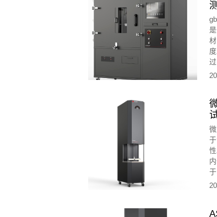
领
g
是
度
节
20
生
燃
化
密
微
于
性
内
于
录
20
并
温
A
有