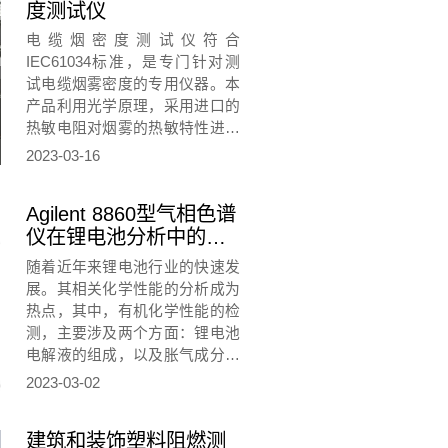
度测试仪
电缆烟密度测试仪符合
IEC61034标准，是专门针对测
试电缆烟雾密度的专用仪器。本
产品利用光学原理，采用进口的
热敏电阻对烟雾的热敏特性进行
精确测量，是测试电缆烟度的理
2023-03-16
想仪器。
Agilent 8860型气相色谱
仪在锂电池分析中的应
用方案
随着近年来锂电池行业的快速发
展。其相关化学性能的分析成为
热点，其中，有机化学性能的检
测，主要涉及两个方面：锂电池
电解液的组成，以及胀气成分分
析
2023-03-02
建筑和装饰塑料阻燃测