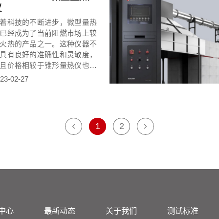
仪
高产品质量，同时还能提供关
产品/生产过程中各种参数的重
着科技的不断进步，微型量热
信息，下面我就给大家具体介
已经成为了当前阻燃市场上较
一下微型量热仪mcc可以测试
火热的产品之一。这种仪器不
些参数。
具有良好的准确性和灵敏度，
且价格相较于锥形量热仪也比
低。
23-02-27
1
2
中心
最新动态
关于我们
测试标准