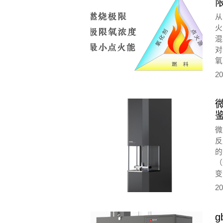
从
火
混
对
氧
In
20
微
反
（
变
应
20
能
g
聚