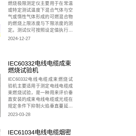
燃烧极限测定仪主要用于在常温
或特定测试温度下混合气体与空
气或惰性气体形成的可燃混合物
的燃烧上限浓度与下限浓度的测
定。测试仪可按照设定值执行抽
真空、配气、点火等操作。
2024-12-27
IEC60332电线电缆成束
燃烧试验机
IEC60332电线电缆成束燃烧试
验机主要适用于测定电线电缆成
束燃烧试验，是一种用来评价垂
直安装的成束电线电缆或光缆在
规定条件下抑制火焰垂直蔓延能
力的试验设备，主要应用于电力
2023-03-28
电缆的阻燃及耐火试验，适用于
电力电缆在火灾情况下的燃烧试
IEC61034电线电缆烟密
验。