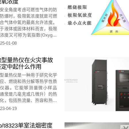
限氧浓度
安全角度考虑可燃性气体的防
防爆时，极限氧浓度就是可燃
合气体中氧的最高允许浓度。
于液体或固体材料而言，极限
浓度又可称为氧指数(Oxygen
dex,OI)
25-01-08
微型量热仪在火灾事故
鉴定中起什么作用
型量热仪是一种用于研究化学
应、燃烧和热分解等热学性质
的仪器。它能够测量微小样品
通常是几毫克或几微升）的热
化，包括热流量、热容和热反
热等。微型量热仪可用于分析
23-04-19
各种材料的热稳定性、燃烧性
、毒性等特性，并广泛应用于
b/t8323单室法烟密度
合物、材料科学、化学工业等