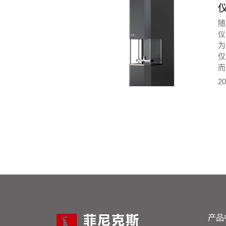
提
于
随
要
仪
绍
为
哪
仅
而
较
20
产品