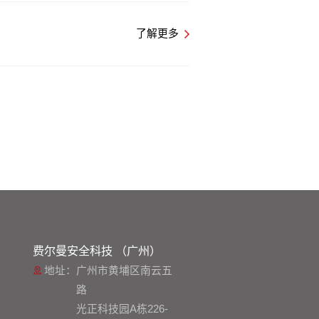
了解更多
费尔曼安全科技 （广州）
地址：
广州市黄埔区南云五
路
光正科技园A栋226-