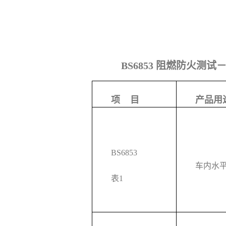
BS6853 阻燃防火测
项 目
产品用
BS6853
车内水
表1