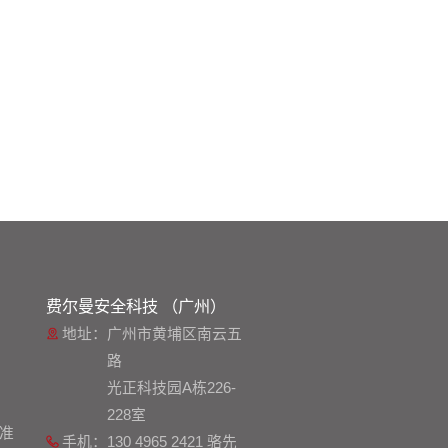
费尔曼安全科技 （广州）
地址：
广州市黄埔区南云五
路
光正科技园A栋226-
228室
准
手机：
130 4965 2421 骆先