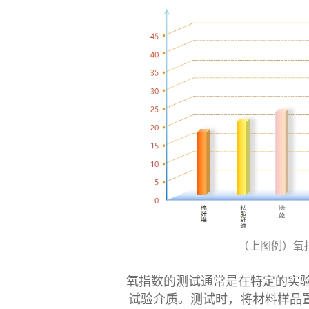
（上图例）氧
氧指数的测试通常是在特定的实
试验介质。测试时，将材料样品