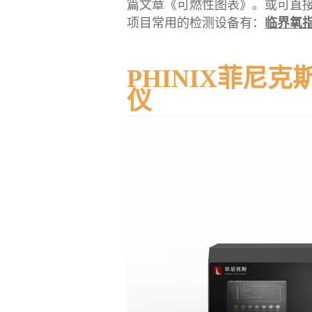
篇文章《可燃性图表》。或可直
项目常用的检测设备有：
临界氧
PHINIX菲尼
仪