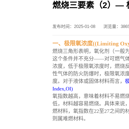
燃烧三要素（2）—
测试标准
发布时间：2025-01-08
浏览量：386
职位招聘
一、极限氧浓度((Limiting Oxyge
燃烧三角形表明，氧化剂（一般
这个条件并不充分——对可燃气
浓度，低于极限氧浓度时，燃烧
性气体的防火防爆时，极限氧浓
度。对于液体或固体材料而言，
Index,OI)
氧指数越高，意味着材料不易燃
低，材料越容易燃烧。具体来说，
燃材料，氧指数在22至27之间的
则属难燃材料。