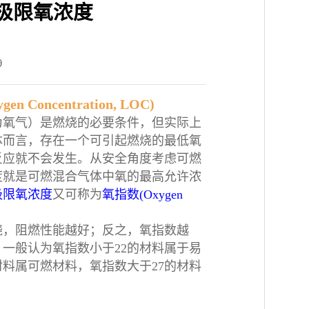
 极限氧浓度
9
n Concentration, LOC)
为氧气）是燃烧的必要条件，但实际上
体而言，存在一个可引起燃烧的最低氧
反应就不会发生。从安全角度考虑可燃
度就是可燃混合气体中氧的最高允许浓
极限氧浓度
又可称为
氧指数(Oxygen
烧，阻燃性能越好；反之，氧指数越
一般认为氧指数小于22的材料属于易
材料属可燃材料，氧指数大于27的材料