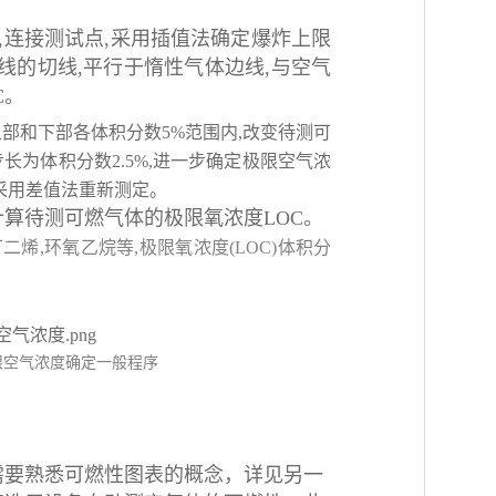
,连接测试点,采用插值法确定爆炸上限
,曲线的切线,平行于惰性气体边线,与空气
C。
上部和下部各体积分数5%范围内,改变待测可
长为体积分数2.5%,进一步确定极限空气浓
,采用差值法重新测定。
)计算待测可燃气体的极限氧浓度LOC。
二烯,环氧乙烷等,极限氧浓度(LOC)体积分
限空气浓度确定一般程序
需要熟悉可燃性图表的概念，详见另一