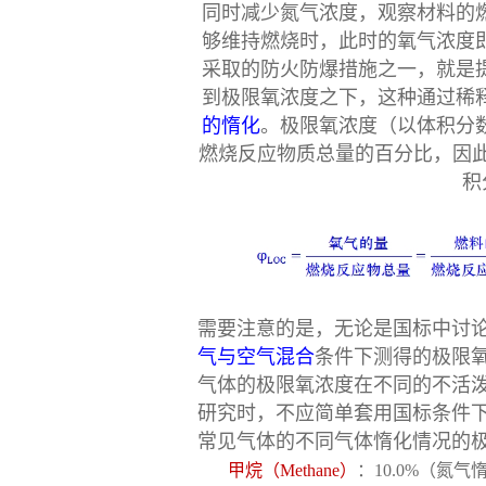
同时减少氮气浓度，观察材料的
够维持燃烧时，此时的氧气浓度
采取的防火防爆措施之一，就是
到极限氧浓度之下，这种通过稀
的惰化
。极限氧浓度（以体积分
燃烧反应物质总量的百分比，因此
积
需要注意的是，无论是国标中讨
气与空气混合
条件下测得的极限
气体的极限氧浓度在不同的不活
研究时，不应简单套用国标条件
常见气体的不同气体惰化情况的
甲烷（Methane）
：10.0%（氮气