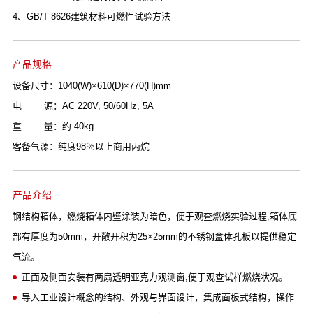
4、GB/T 8626建筑材料可燃性试验方法
产品规格
设备尺寸：1040(W)×610(D)×770(H)mm
电 源：AC 220V, 50/60Hz, 5A
重 量：约 40kg
客备气源：纯度98％以上商用丙烷
产品介绍
钢结构箱体，燃烧箱体内壁涂装为暗色，便于观查燃烧实验过程,箱体底
部有厚度为50mm，开敞开积为25×25mm的不锈钢盒体孔板以提供稳定
气流。
正面及侧面安装有两扇透明亚克力观测窗,便于观查试样燃烧状况。
导入工业设计概念的结构、外观与界面设计，集成面板式结构，操作