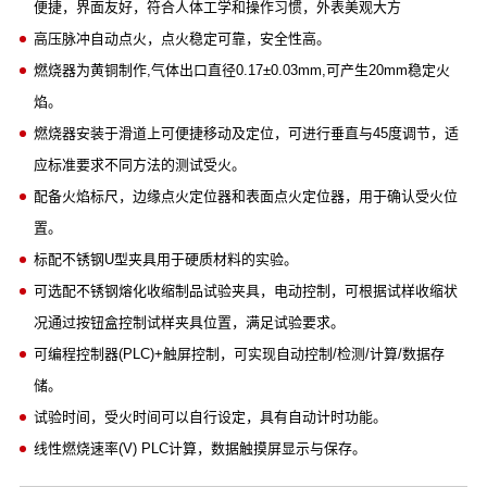
便捷，界面友好，符合人体工学和操作习惯，外表美观大方
高压脉冲自动点火，点火稳定可靠，安全性高。
燃烧器为黄铜制作,气体出口直径0.17±0.03mm,可产生20mm稳定火
焰。
燃烧器安装于滑道上可便捷移动及定位，可进行垂直与45度调节，适
应标准要求不同方法的测试受火。
配备火焰标尺，边缘点火定位器和表面点火定位器，用于确认受火位
置。
标配不锈钢U型夹具用于硬质材料的实验。
可选配不锈钢熔化收缩制品试验夹具，电动控制，可根据试样收缩状
况通过按钮盒控制试样夹具位置，满足试验要求。
可编程控制器(PLC)+触屏控制，可实现自动控制/检测/计算/数据存
储。
试验时间，受火时间可以自行设定，具有自动计时功能。
线性燃烧速率(V) PLC计算，数据触摸屏显示与保存。