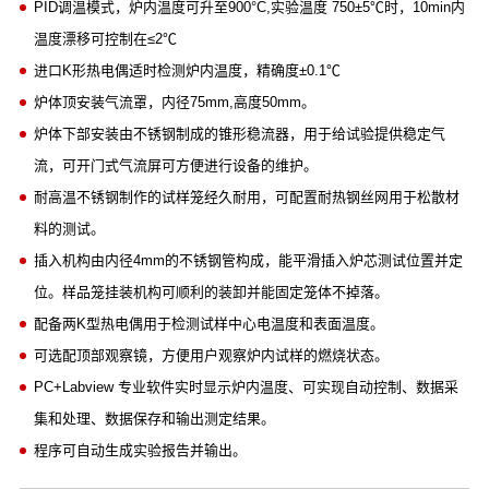
PID调温模式，炉内温度可升至900°C,实验温度 750±5℃时，10min内
温度漂移可控制在≤2℃
进口K形热电偶适时检测炉内温度，精确度±0.1℃
炉体顶安装气流罩，内径75mm,高度50mm。
炉体下部安装由不锈钢制成的锥形稳流器，用于给试验提供稳定气
流，可开门式气流屏可方便进行设备的维护。
耐高温不锈钢制作的试样笼经久耐用，可配置耐热钢丝网用于松散材
料的测试。
插入机构由内径4mm的不锈钢管构成，能平滑插入炉芯测试位置并定
位。样品笼挂装机构可顺利的装卸并能固定笼体不掉落。
配备两K型热电偶用于检测试样中心电温度和表面温度。
可选配顶部观察镜，方便用户观察炉内试样的燃烧状态。
PC+Labview 专业软件实时显示炉内温度、可实现自动控制、数据采
集和处理、数据保存和输出测定结果。
程序可自动生成实验报告并输出。