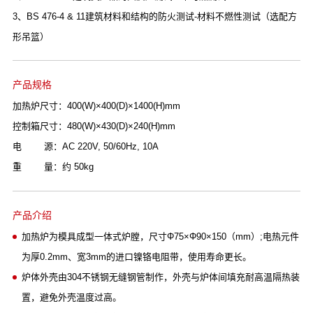
3、BS 476-4 & 11建筑材料和结构的防火测试-材料不燃性测试（选配方
形吊篮）
产品规格
加热炉尺寸：400(W)×400(D)×1400(H)mm
控制箱尺寸：480(W)×430(D)×240(H)mm
电 源：AC 220V, 50/60Hz, 10A
重 量：约 50kg
产品介绍
加热炉为模具成型一体式炉膛，尺寸Φ75×Φ90×150（mm）;电热元件
为厚0.2mm、宽3mm的进口镍铬电阻带，使用寿命更长。
炉体外壳由304不锈钢无缝钢管制作，外壳与炉体间填充耐高温隔热装
置，避免外壳温度过高。