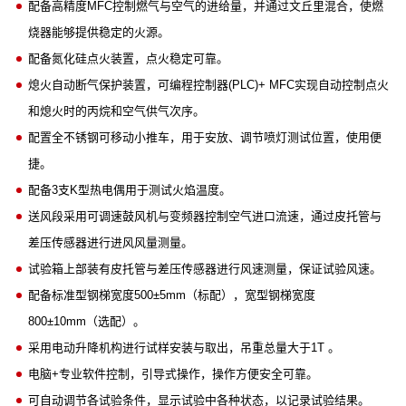
配备高精度MFC控制燃气与空气的进给量，并通过文丘里混合，使燃
烧器能够提供稳定的火源。
配备氮化硅点火装置，点火稳定可靠。
熄火自动断气保护装置，可编程控制器(PLC)+ MFC实现自动控制点火
和熄火时的丙烷和空气供气次序。
配置全不锈钢可移动小推车，用于安放、调节喷灯测试位置，使用便
捷。
配备3支K型热电偶用于测试火焰温度。
送风段采用可调速鼓风机与变频器控制空气进口流速，通过皮托管与
差压传感器进行进风风量测量。
试验箱上部装有皮托管与差压传感器进行风速测量，保证试验风速。
配备标准型钢梯宽度500±5mm（标配），宽型钢梯宽度
800±10mm（选配）。
采用电动升降机构进行试样安装与取出，吊重总量大于1T 。
电脑+专业软件控制，引导式操作，操作方便安全可靠。
可自动调节各试验条件，显示试验中各种状态，以记录试验结果。