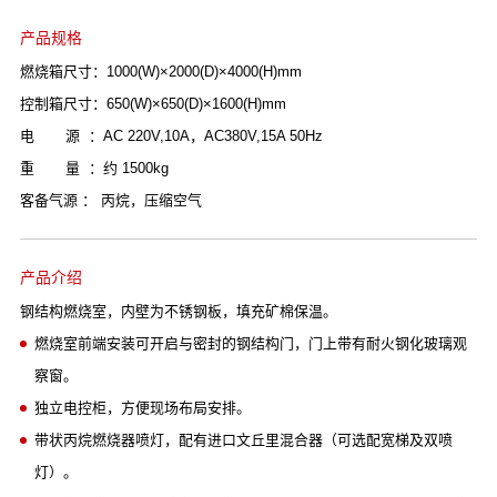
产品规格
燃烧箱尺寸：1000(W)×2000(D)×4000(H)mm
控制箱尺寸：650(W)×650(D)×1600(H)mm
电 源 ：AC 220V,10A，AC380V,15A 50Hz
重 量 ：约 1500kg
客备气源 ： 丙烷，压缩空气
产品介绍
钢结构燃烧室，内壁为不锈钢板，填充矿棉保温。
燃烧室前端安装可开启与密封的钢结构门，门上带有耐火钢化玻璃观
察窗。
独立电控柜，方便现场布局安排。
带状丙烷燃烧器喷灯，配有进口文丘里混合器（可选配宽梯及双喷
灯）。