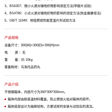
3、BS6307：微小火源对铺地织物影响测定方法(甲胺片试验)
4、BS4790：小点火源对铺地织物的影响的测定方法(热金属螺母法)
5、GB/T 11049：地毯燃烧性能室温片剂试验方法
产品规格
设备尺寸：300(W)×300(D)×300(H)mm
电 源 ：无
重 量：约 10kg
客备耗材：乌洛托品药丸
产品介绍
不锈钢箱体，内部尺寸为300*300*300mm。
箱体内部由耐高温材料覆盖，防止燃烧火焰对箱体的损坏。
箱体底部设计为抽屉结构，方便试样的安装与试验后的清洁。