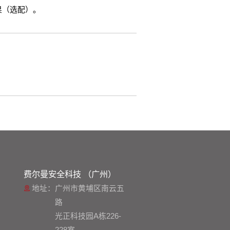
果（选配）。
费尔曼安全科技 （广州）
地址：
广州市黄埔区南云五
路
光正科技园A栋226-