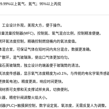
9.99%以上氧气、氮气；95%以上丙烷
，工业设计外观，美观大方，便于操作。
质量流量控制器(MFC)，控制氮、氧气混合比例，控制精准便捷。
闭环氧浓度控制，精确控制燃烧桶内的氧浓度值。
体混合室，可保证气体在短时间内充分混合，数据更准确。
扩散环，混气玻璃珠，使出口气体更加均匀。
温石英玻璃筒，独立设计的端盖便于玻璃筒的清洁。
氧浓度传感器，显示氧气浓度精度为±0.1%，与传统的电化学氧传感器
更换氧电池)，精度更高，响应时间更快。
钢材质可支撑和无支撑试样夹具，切换便利。
火器，精密针阀调整火焰大小。
制器(PLC)+触摸屏控制，数字设定氮、氧浓度，无需反复人为调整。