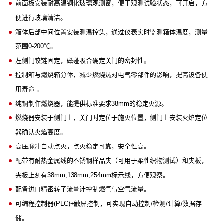
前面板安装耐高温钢化玻璃观测窗，便于观测试验状态，可开启，方
便进行玻璃清洁。
箱体后部中间位置安装测温控头，通过仪表实时监测箱体温度，测量
范围0-200℃。
左侧门铰链固定，磁碰吸合确定关门的密封性。
控制箱与燃烧箱分体，减少燃烧热对电气零部件的影响，提高设备使
用寿命 。
纯铜制作燃烧器，能提供标准要求38mm的稳定火源。
燃烧器安装于侧门上，关门时定位于施火位置，侧门上安装火焰定位
器确认火焰高度。
高压脉冲自动点火，点火稳定可靠，安全性高。
配带有耐热金属线的不锈钢样品夹（可用于柔性织物测试）和夹板，
夹板上刻有38mm,138mm,254mm标示线，方便观察。
配备进口精密转子流量计控制燃气与空气流量。
可编程控制器(PLC)+触屏控制，可实现自动控制/检测/计算/数据存
储。