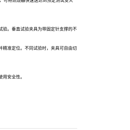
置，可将燃烧器快速送达到预定测试受火
试验。垂直试验夹具为带固定针支撑的不
并精准定位。不同试验时，夹具可自由切
使用安全性。