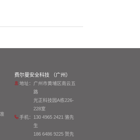
费尔曼安全科技 （广州）
地址：
广州市黄埔区南云五
路
光正科技园A栋226-
228室
准
手机：
130 4965 2421 骆先
生
186 6486 9225 贺先