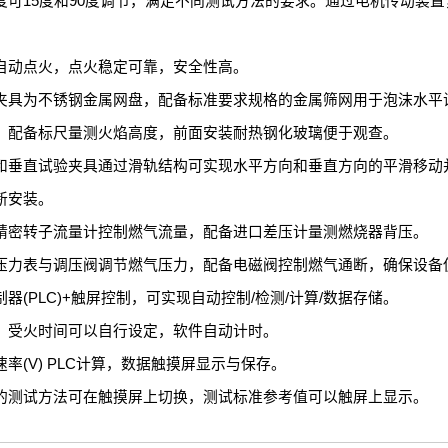
度可15度和90度调节，满足不同测试方法的要求。通过电机传动装
自动点火，点火稳定可靠，安全性高。
夹具为不锈钢金属网盘，配备标准要求规格的金属筛网用于泡沫水平
，配备标尺量测火焰高度，前面安装耐热钢化玻璃便于观查。
和垂直试验夹具通过滑轨结构可实现水平方向和垂直方向的平滑移动
新安装。
精密转子流量计控制燃气流量，配备进口差压计量测燃烧器背压。
压力表与调压阀调节燃气压力，配备电磁阀控制燃气通断，确保设备
器(PLC)+触屏控制，可实现自动控制/检测/计算/数据存储。
，受火时间可以自行设定，软件自动计时。
率(V) PLC计算，数据触摸屏显示与保存。
的测试方法可在触摸屏上切换，测试标准参考值可以触屏上显示。