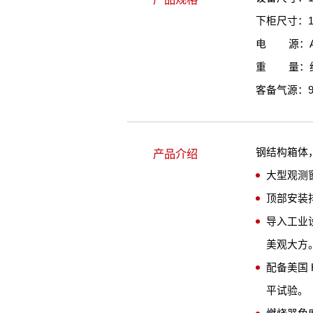
下柜尺寸：135
电 源：AC 2
重 量：约 
客备气源：
钢结构箱体
产品介绍
大型观测
顶部安装
导入工业
美观大方
配备美国 
平试验。