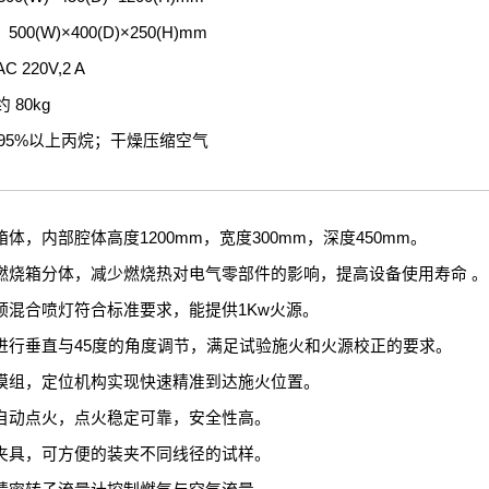
0(W)×400(D)×250(H)mm
220V,2 A
80kg
95%以上丙烷；干燥压缩空气
体，内部腔体高度1200mm，宽度300mm，深度450mm。
燃烧箱分体，减少燃烧热对电气零部件的影响，提高设备使用寿命 。
预混合喷灯符合标准要求，能提供1Kw火源。
进行垂直与45度的角度调节，满足试验施火和火源校正的要求。
模组，定位机构实现快速精准到达施火位置。
自动点火，点火稳定可靠，安全性高。
夹具，可方便的装夹不同线径的试样。