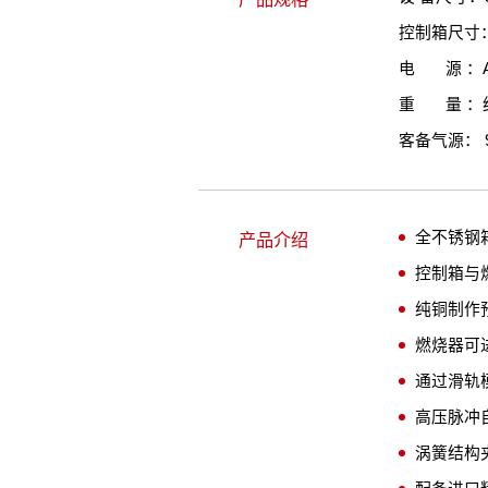
控制箱尺寸：50
电 源 ：AC 
重 量 ：约 
客备气源： 
全不锈钢箱
产品介绍
控制箱与
纯铜制作
燃烧器可
通过滑轨
高压脉冲
涡簧结构