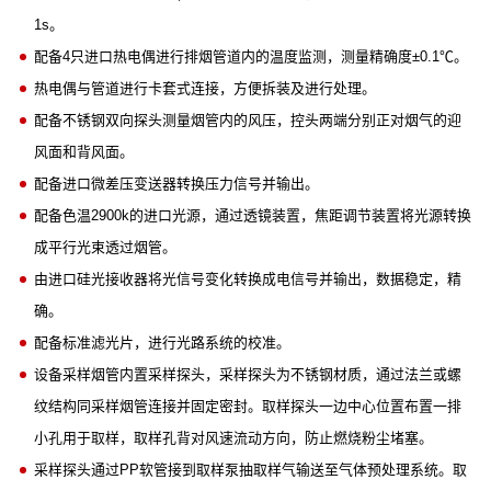
1s。
配备4只进口热电偶进行排烟管道内的温度监测，测量精确度±0.1℃。
热电偶与管道进行卡套式连接，方便拆装及进行处理。
配备不锈钢双向探头测量烟管内的风压，控头两端分别正对烟气的迎
风面和背风面。
配备进口微差压变送器转换压力信号并输出。
配备色温2900k的进口光源，通过透镜装置，焦距调节装置将光源转换
成平行光束透过烟管。
由进口硅光接收器将光信号变化转换成电信号并输出，数据稳定，精
确。
配备标准滤光片，进行光路系统的校准。
设备采样烟管内置采样探头，采样探头为不锈钢材质，通过法兰或螺
纹结构同采样烟管连接并固定密封。取样探头一边中心位置布置一排
小孔用于取样，取样孔背对风速流动方向，防止燃烧粉尘堵塞。
采样探头通过PP软管接到取样泵抽取样气输送至气体预处理系统。取