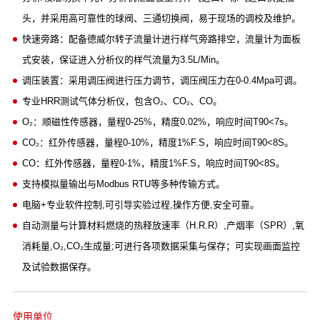
头，并采用高可靠性的球阀、三通切换阀，易于现场的调校及维护。
快速旁路：配备德威尔转子流量计进行样气旁路排空，流量计为面板
式安装，保证进入分析仪的样气流量为3.5L/Min。
调压装置：采用调压阀进行压力调节，调压阀压力在0-0.4Mpa可调。
专业HRR测试气体分析仪，包含O₂、CO₂、CO。
O₂：顺磁性传感器，量程0-25%，精度0.02%，响应时间T90<7s。
CO₂：红外传感器，量程0-10%，精度1%F.S，响应时间T90<8S。
CO：红外传感器，量程0-1%，精度1%F.S，响应时间T90<8S。
支持模拟量输出与Modbus RTU等多种传输方式。
电脑+专业软件控制,可引导实验过程,操作方便,安全可靠。
自动测量与计算材料燃烧的热释放速率（H.R.R）,产烟率（SPR）,氧
消耗量,O₂,CO₂生成量;可进行各项数据采集与保存；可实现画面监控
及试验数据保存。
使用单位