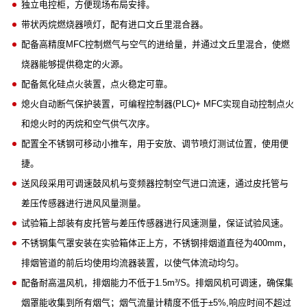
独立电控柜，方便现场布局安排。
带状丙烷燃烧器喷灯，配有进口文丘里混合器。
配备高精度MFC控制燃气与空气的进给量，并通过文丘里混合，使燃
烧器能够提供稳定的火源。
配备氮化硅点火装置，点火稳定可靠。
熄火自动断气保护装置，可编程控制器(PLC)+ MFC实现自动控制点火
和熄火时的丙烷和空气供气次序。
配置全不锈钢可移动小推车，用于安放、调节喷灯测试位置，使用便
捷。
送风段采用可调速鼓风机与变频器控制空气进口流速，通过皮托管与
差压传感器进行进风风量测量。
试验箱上部装有皮托管与差压传感器进行风速测量，保证试验风速。
不锈钢集气罩安装在实验箱体正上方，不锈钢排烟道直径为400mm，
排烟管道的前后均使用均流器装置，以使气体流动均匀。
配备耐高温风机，排烟能力不低于1.5m³/S。排烟风机可调速，确保集
烟罩能收集到所有烟气；烟气流量计精度不低于±5%,响应时间不超过