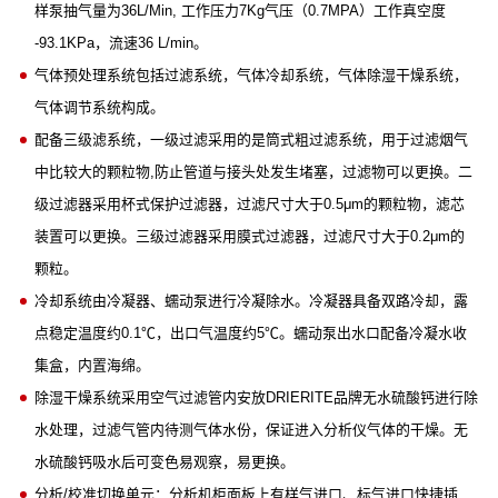
样泵抽气量为36L/Min, 工作压力7Kg气压（0.7MPA）工作真空度
-93.1KPa，流速36 L/min。
气体预处理系统包括过滤系统，气体冷却系统，气体除湿干燥系统，
气体调节系统构成。
配备三级滤系统，一级过滤采用的是筒式粗过滤系统，用于过滤烟气
中比较大的颗粒物,防止管道与接头处发生堵塞，过滤物可以更换。二
级过滤器采用杯式保护过滤器，过滤尺寸大于0.5μm的颗粒物，滤芯
装置可以更换。三级过滤器采用膜式过滤器，过滤尺寸大于0.2μm的
颗粒。
冷却系统由冷凝器、蠕动泵进行冷凝除水。冷凝器具备双路冷却，露
点稳定温度约0.1℃，出口气温度约5℃。蠕动泵出水口配备冷凝水收
集盒，内置海绵。
除湿干燥系统采用空气过滤管内安放DRIERITE品牌无水硫酸钙进行除
水处理，过滤气管内待测气体水份，保证进入分析仪气体的干燥。无
水硫酸钙吸水后可变色易观察，易更换。
分析/校准切换单元：分析机柜面板上有样气进口、标气进口快捷插