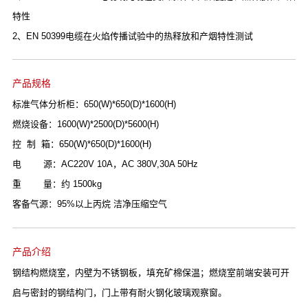
特性
2、EN 50399电缆在火焰传播试验中的热释放和产烟特性测试
产品规格
标准气体分析柜：650(W)*650(D)*1600(H)
燃烧设备：1600(W)*2500(D)*5600(H)
控 制 箱：650(W)*650(D)*1600(H)
电 源：AC220V 10A，AC 380V,30A 50Hz
重 量：约 1500kg
客备气源：95%以上丙烷 洁净压缩空气
产品介绍
钢结构燃烧室，内壁为不锈钢板，填充矿棉保温；燃烧室前端安装可开
启与密封的钢结构门，门上带有耐火钢化玻璃观察窗。