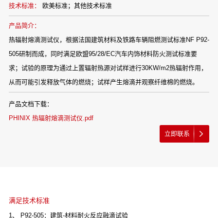
技术标准：
欧美标准；其他技术标准
产品简介：
热辐射熔滴测试仪，根据法国建筑材料及铁路车辆阻燃测试标准NF P92-
505研制而成，同时满足欧盟95/28/EC汽车内饰材料防火测试标准要
求；试验的原理为通过上置辐射热源对试样进行30KW/m2热辐射作用，
从而可能引发释放气体的燃烧；试样产生熔滴并观察纤维棉的燃烧。
产品文档下载：
PHINIX 热辐射熔滴测试仪.pdf
立即联系
满足技术标准
1、 P92-505：建筑-材料耐火反应融滴试验