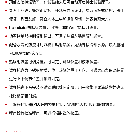
顶部安装排烟装置，在试验结束后可自动开启排出试验废气。
导入工业设计概念的结构、外观与界面设计，集成面板式结构，操作
便捷，界面友好，符合人体工学和操作习惯，外表美观大方。
Epiradiator热辐射装置，可提供30KW/m²热辐射通量。
功率控制器控制辐射输出，可调节热辐射装置辐射通量。
配备水冷式热流计用以校准辐射热源，无须外接冷却水源，最大量程
为100W/cm²(选配)。
热辐射装置可调角度，可固定于测试位置和校准位置。
试样托盘为不锈钢材质，位于热辐射罩正方向，可通过齿条传动装置
进行上下调节位置并锁紧固定。
试样托盘下方安装不锈钢脱脂棉固定盘，用于收集测试滴落物并确认
托脂棉是否引燃。
可编程控制器(PLC)+触摸屏控制，实现控制/检测/计算/数据显示。
程序设置校准程序，可进行辐射罩的校正。