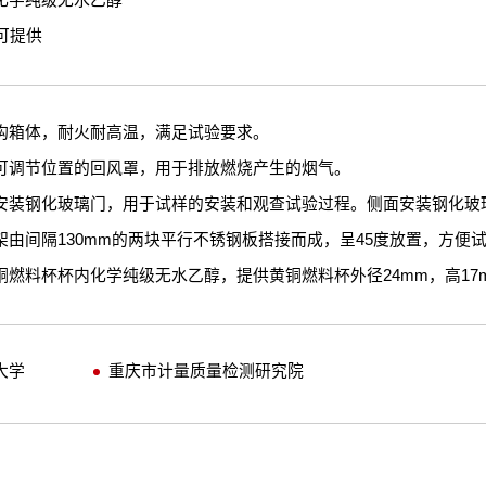
化学纯级无水乙醇
可提供
构箱体，耐火耐高温，满足试验要求。
可调节位置的回风罩，用于排放燃烧产生的烟气。
安装钢化玻璃门，用于试样的安装和观查试验过程。侧面安装钢化玻
架由间隔130mm的两块平行不锈钢板搭接而成，呈45度放置，方便
铜燃料杯杯内化学纯级无水乙醇，提供黄铜燃料杯外径24mm，高17
大学
重庆市计量质量检测研究院