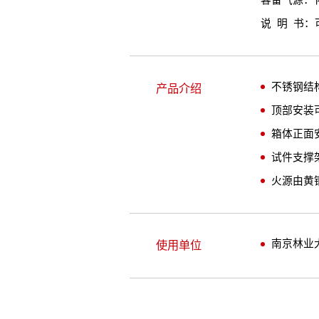
客备气源：
说 明 书：
不锈钢结
产品介绍
顶部安装
箱体正面
试件支撑
火源由黄
南京林业
使用单位