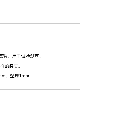
璃窗，用于试验观查。
试样的装夹。
mm，壁厚1mm