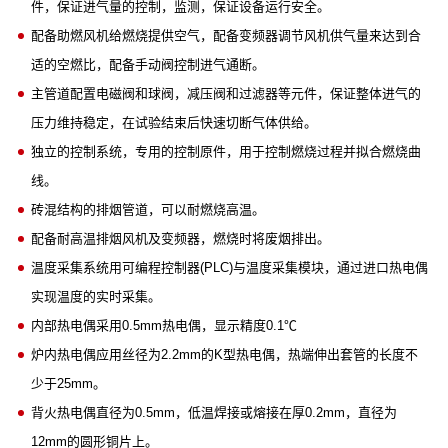
件，保证进气量的控制，监测，保证设备运行安全。
配备助燃风机给燃烧提供空气，配备变频器调节风机供气量来达到合
适的空燃比，配备手动阀控制进气通断。
主管道配置电磁阀和球阀，减压阀和过滤器等元件，保证整体进气的
压力维持稳定，在试验结束后快速切断气体供给。
独立的控制系统，专用的控制原件，用于控制燃烧过程并拟合燃烧曲
线。
砖混结构的排烟管道，可以耐燃烧高温。
配备耐高温排烟风机及变频器，燃烧时将废烟排出。
温度采集系统用可编程控制器(PLC)与温度采集模块，通过进口热电偶
实现温度的实时采集。
内部热电偶采用0.5mm热电偶，显示精度0.1℃
炉内热电偶应用丝径为2.2mm的K型热电偶，热端伸出套管的长度不
少于25mm。
背火热电偶直径为0.5mm，低温焊接或熔接在厚0.2mm，直径为
12mm的圆形铜片上。