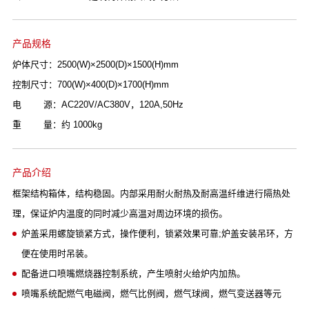
产品规格
炉体尺寸：2500(W)×2500(D)×1500(H)mm
控制尺寸：700(W)×400(D)×1700(H)mm
电 源：AC220V/AC380V，120A,50Hz
重 量：约 1000kg
产品介绍
框架结构箱体，结构稳固。内部采用耐火耐热及耐高温纤维进行隔热处
理，保证炉内温度的同时减少高温对周边环境的损伤。
炉盖采用螺旋锁紧方式，操作便利，锁紧效果可靠;炉盖安装吊环，方
便在使用时吊装。
配备进口喷嘴燃烧器控制系统，产生喷射火给炉内加热。
喷嘴系统配燃气电磁阀，燃气比例阀，燃气球阀，燃气变送器等元