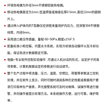
环境热电偶为外径3mm不锈钢铠装热电偶。
移动热电偶直径为1mm,低温焊接或熔接在厚0.5mm,直径12mm的圆铜
片上。
通过伸入炉体内的T型静压控测管来量测炉内压力，控测管304不锈钢
材质，内径6mm。
采用进口差压传感器，量程-50~50Pa,精度±1%F.S
配备标准小柜控箱，内置水冷系统，实现冷却液自动循环以及冷却功
能，保证热流计数据稳定可靠。
电脑+专业软件控制实验操作 ,可通过人机对话的形式，设定炉子的各
项参数，计算机根据设定的参数进行自动调节。
整个生产过程中将流量、压力、温度、空燃比、荷载等参数送工控机
处理，并在软件上显示，同时可随时调阅各种历史档案或根据用户要
求打印各种生产报表，声光报警系统可及时对故障、误操作等进行报
警，并向操作者提示处理方法。本系统操作方便，运行可靠，维护简
单，