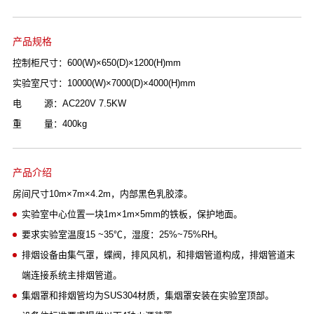
产品规格
控制柜尺寸：600(W)×650(D)×1200(H)mm
实验室尺寸：10000(W)×7000(D)×4000(H)mm
电 源：AC220V 7.5KW
重 量：400kg
产品介绍
房间尺寸10m×7m×4.2m，内部黑色乳胶漆。
实验室中心位置一块1m×1m×5mm的铁板，保护地面。
要求实验室温度15 ~35℃，湿度：25%~75%RH。
排烟设备由集气罩，蝶阀，排风风机，和排烟管道构成，排烟管道末
端连接系统主排烟管道。
集烟罩和排烟管均为SUS304材质，集烟罩安装在实验室顶部。