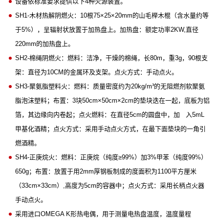
设备依标准要求提供以下4种火源装置。
SH1-木材热解阴燃火：10根75×25×20mm的山毛榉木棍（含水量约等
于5%），呈辐射状放置于加热盘上。加热盘：额定功率2KW,直径
220mm的加热盘上。
SH2-棉绳阴燃火：燃料：洁净，干燥的棉绳，长80m，重3g，90根支
架：直径为10CM的金属环及支架。点火方式：手动点火。
SH3-聚氨脂塑料火：燃料：质量密度约为20kg/m³的无阻燃剂软聚氨
脂泡沫塑料；布置：3块50cm×50cm×2cm的垫块迭在一起，底板为铝
箔，其边缘向内卷起；点火燃料：在直径5cm的圆盘中，加 入5mL
甲基化酒精；点火方式：采用手动点火方式，在最下面垫块的一角引
燃酒精。
SH4-正庚烷火：燃料：正庚烷（纯度≥99%）加3%甲苯（纯度99%）
650g；布置：放置于用2mm厚钢板制成的度面积为1100平方厘米
（33cm×33cm）,高度为5cm的容器中；点火方式：采用长柄点火器
手动点火。
采用进口OMEGA K形热电偶，用于测量电热盘温度，温度量程